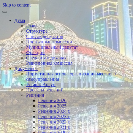
Skip to content
Дума
Глава
Структура
Список депутатов
Постоянные комиссии
Муниципальный депутат
Фракции
Сведения о доходах
Ревизионная комиссия
Документы
Нормативная основа организации местного
самоуправления
Устав г. Аргун
Проекты решений
Решения
Решения 2026
Решения 2025
Решения 2024 г.
Решения 2023 г.
Решения 2022 г.
Решения 2021 г.
Решения 2020 г.