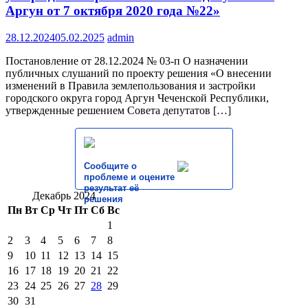
Аргун от 7 октября 2020 года №22»
28.12.2024
05.02.2025
admin
Постановление от 28.12.2024 № 03-п О назначении
публичных слушаний по проекту решения «О внесении
изменений в Правила землепользования и застройки
городского округа город Аргун Чеченской Республики,
утвержденные решением Совета депутатов […]
Сообщите о
проблеме и оцените
результат её
Декабрь 2024
решения
Пн
Вт
Ср
Чт
Пт
Сб
Вс
1
2
3
4
5
6
7
8
9
10
11
12
13
14
15
16
17
18
19
20
21
22
23
24
25
26
27
28
29
30
31