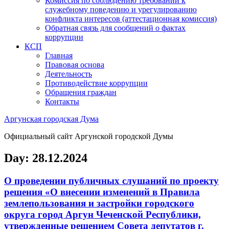
Комиссия по соблюдению требований к
служебному поведению и урегулированию
конфликта интересов (аттестационная комиссия)
Обратная связь для сообщений о фактах
коррупции
КСП
Главная
Правовая основа
Деятельность
Противодействие коррупции
Обращения граждан
Контакты
Аргунская городская Дума
Официальный сайт Аргунской городской Думы
Day:
28.12.2024
О проведении публичных слушаний по проекту
решения «О внесении изменений в Правила
землепользования и застройки городского
округа город Аргун Чеченской Республики,
утвержденные решением Совета депутатов г.