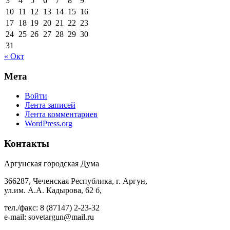
3
4
5
6
7
8
9
10
11
12
13
14
15
16
17
18
19
20
21
22
23
24
25
26
27
28
29
30
31
« Окт
Мета
Войти
Лента записей
Лента комментариев
WordPress.org
Контакты
Аргунская городская Дума
366287, Чеченская Республика, г. Аргун,
ул.им. А.А. Кадырова, 62 б,
тел./факс: 8 (87147) 2-23-32
e-mail: sovetargun@mail.ru