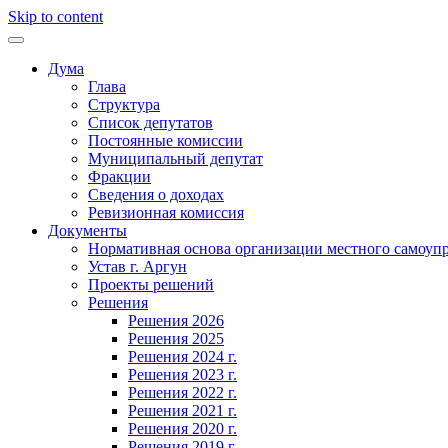
Skip to content
Дума
Глава
Структура
Список депутатов
Постоянные комиссии
Муниципальный депутат
Фракции
Сведения о доходах
Ревизионная комиссия
Документы
Нормативная основа организации местного самоуп
Устав г. Аргун
Проекты решений
Решения
Решения 2026
Решения 2025
Решения 2024 г.
Решения 2023 г.
Решения 2022 г.
Решения 2021 г.
Решения 2020 г.
Решения 2019 г.