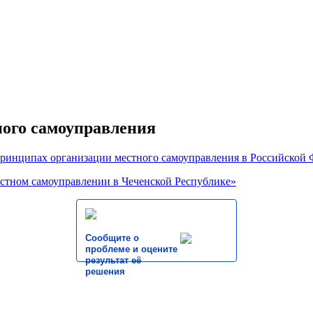
ного самоуправления
 принципах организации местного самоуправления в Российской
местном самоуправлении в Чеченской Республике»
Сообщите о
проблеме и оцените
результат её
решения