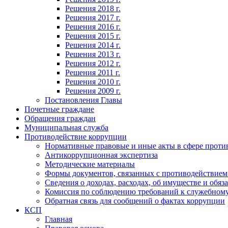
Решения 2018 г.
Решения 2017 г.
Решения 2016 г.
Решения 2015 г.
Решения 2014 г.
Решения 2013 г.
Решения 2012 г.
Решения 2011 г.
Решения 2010 г.
Решения 2009 г.
Постановления Главы
Почетные граждане
Обращения граждан
Муниципальная служба
Противодействие коррупции
Нормативные правовые и иные акты в сфере проти
Антикоррупционная экспертиза
Методические материалы
Формы документов, связанных с противодействием
Сведения о доходах, расходах, об имуществе и обяз
Комиссия по соблюдению требований к служебному
Обратная связь для сообщений о фактах коррупции
КСП
Главная